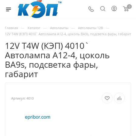
0
—
—
—
—
Главная
Каталог
Автолампы
Автолампы 12В
12V T4W (КЭП) 4010` Автолампа А12-4, цоколь BA9s, подсветка фары, габарит
12V T4W (КЭП) 4010`
Автолампа А12-4, цоколь
BA9s, подсветка фары,
габарит
Артикул:
4010