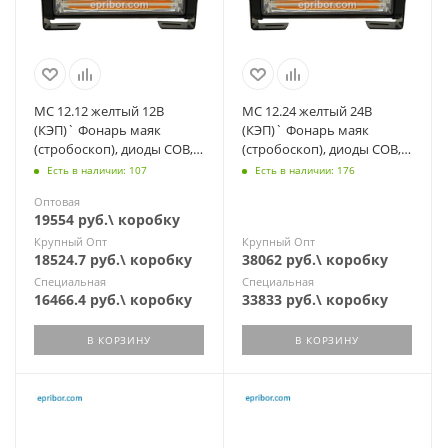
МС 12.12 желтый 12В
МС 12.24 желтый 24В
(КЭП)` Фонарь маяк
(КЭП)` Фонарь маяк
(стробоскоп), диоды COB, 7
(стробоскоп), диоды COB, 7
режимов, дорожная и
режимов, дорожная и
Есть в наличии: 107
Есть в наличии: 176
спецтехника
спецтехника
Оптовая
19554 руб.\ коробку
Крупный Опт
Крупный Опт
18524.7 руб.\ коробку
38062 руб.\ коробку
Специальная
Специальная
16466.4 руб.\ коробку
33833 руб.\ коробку
В КОРЗИНУ
В КОРЗИНУ