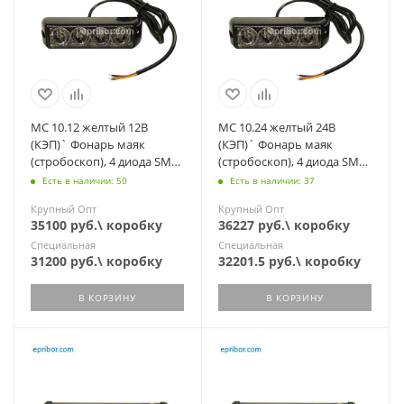
МС 10.12 желтый 12В
МС 10.24 желтый 24В
(КЭП)` Фонарь маяк
(КЭП)` Фонарь маяк
(стробоскоп), 4 диода SMD,
(стробоскоп), 4 диода SMD,
7 режимов, дорожнная и
7 режимов, дорожная и
Есть в наличии: 50
Есть в наличии: 37
спецтехника
спецтехника
Крупный Опт
Крупный Опт
35100 руб.\ коробку
36227 руб.\ коробку
Специальная
Специальная
31200 руб.\ коробку
32201.5 руб.\ коробку
В КОРЗИНУ
В КОРЗИНУ