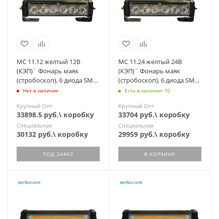
МС 11.12 желтый 12В
МС 11.24 желтый 24В
(КЭП)` Фонарь маяк
(КЭП)` Фонарь маяк
(стробоскоп), 6 диода SMD,
(стробоскоп), 6 диода SMD,
7 режимов, дорожная и
7 режимов, дорожная и
Нет в наличии
Есть в наличии: 92
спецтехника
спецтехника
Крупный Опт
Крупный Опт
33898.5 руб.\ коробку
33704 руб.\ коробку
Специальная
Специальная
30132 руб.\ коробку
29959 руб.\ коробку
ПОД ЗАКАЗ
В КОРЗИНУ