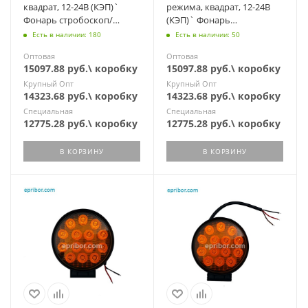
квадрат, 12-24В (КЭП)`
режима, квадрат, 12-24В
Фонарь стробоскоп/
(КЭП)` Фонарь
постоянно, 2 провода, 9
стробоскоп/постоянно, 3
Есть в наличии: 180
Есть в наличии: 50
диодов
провода, 9 диодов
Оптовая
Оптовая
15097.88 руб.\ коробку
15097.88 руб.\ коробку
Крупный Опт
Крупный Опт
14323.68 руб.\ коробку
14323.68 руб.\ коробку
Специальная
Специальная
12775.28 руб.\ коробку
12775.28 руб.\ коробку
В КОРЗИНУ
В КОРЗИНУ