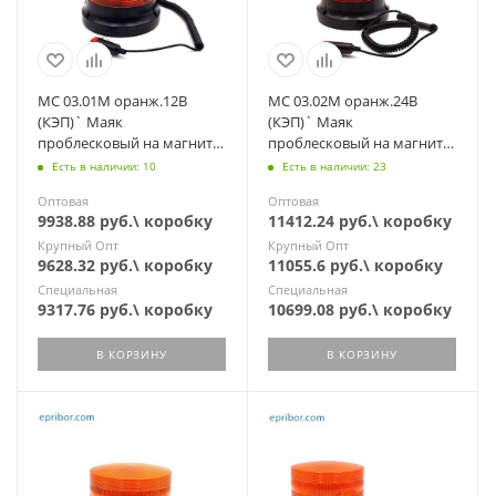
МС 03.01М оранж.12В
МС 03.02М оранж.24В
(КЭП)` Маяк
(КЭП)` Маяк
проблесковый на магните,
проблесковый на магните,
дорожная и спецтехника
дорожная и спецтехника
Есть в наличии: 10
Есть в наличии: 23
Оптовая
Оптовая
9938.88 руб.\ коробку
11412.24 руб.\ коробку
Крупный Опт
Крупный Опт
9628.32 руб.\ коробку
11055.6 руб.\ коробку
Специальная
Специальная
9317.76 руб.\ коробку
10699.08 руб.\ коробку
В КОРЗИНУ
В КОРЗИНУ