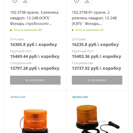
102.3738 оранж, 3 режима,
102.3738-01 оранж, 2
квадрат, 12-24В (КЭП)`
режима, квадрат, 12-24В
Фонарь стробоскоп/
(КЭП)` Фонарь
постоянно, 2 провода, 16
стробоскоп/постоянно, 3
Есть в наличии: 84
Есть в наличии: 47
диодов
провода,16 диодов
Оптовая
Оптовая
16305.8 руб.\ коробку
16235.8 руб.\ коробку
Крупный Опт
Крупный Опт
15469.44 руб.\ коробку
15403.36 руб.\ коробку
Специальная
Специальная
13797.28 руб.\ коробку
13737.92 руб.\ коробку
В КОРЗИНУ
В КОРЗИНУ