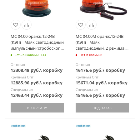
МС 04.00 оранж.12-24В
МС 04.00М оранж.12-24В
(КЭП)` Маяк светодиодный
(КЭП)` Маяк
импульсный (стробоскоп),
светодиодный, 2 режима -
стационарный
импульс/проблеск,
Есть в наличии: 133
Нет в наличии
магнит/стационар
Оптовая
Оптовая
13308.48 руб.\ коробку
16176.6 руб.\ коробку
Крупный Опт
Крупный Опт
12885.96 руб.\ коробку
15671.04 руб.\ коробку
Специальная
Специальная
12463.44 руб.\ коробку
15165.6 руб.\ коробку
В КОРЗИНУ
ПОД ЗАКАЗ