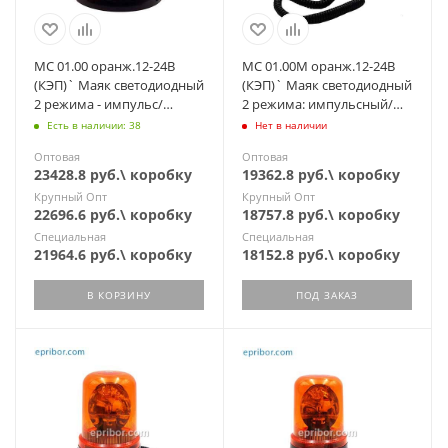
МС 01.00 оранж.12-24В
МС 01.00М оранж.12-24В
(КЭП)` Маяк светодиодный
(КЭП)` Маяк светодиодный
2 режима - импульс/
2 режима: импульсный/
проблеск, стационарный
проблес (ан.KR-1871, МИМ
Есть в наличии: 38
Нет в наличии
04-02)
Оптовая
Оптовая
23428.8 руб.\ коробку
19362.8 руб.\ коробку
Крупный Опт
Крупный Опт
22696.6 руб.\ коробку
18757.8 руб.\ коробку
Специальная
Специальная
21964.6 руб.\ коробку
18152.8 руб.\ коробку
В КОРЗИНУ
ПОД ЗАКАЗ