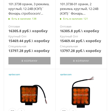
101.3738 оранж, 3 режима,
101.3738-01 оранж, 2
круглый, 12-24В (КЭП)`
режима, круглый, 12-24В
Фонарь стробоскоп/
(КЭП)` Фонарь
постоянно, 2 провода, 14
стробоскоп/постоянно, 3
Есть в наличии: 138
Есть в наличии: 121
диодов
провода, 14диодов
Оптовая
Оптовая
16305.8 руб.\ коробку
16305.8 руб.\ коробку
Крупный Опт
Крупный Опт
15469.44 руб.\ коробку
15469.44 руб.\ коробку
Специальная
Специальная
13797.28 руб.\ коробку
13797.28 руб.\ коробку
В КОРЗИНУ
В КОРЗИНУ