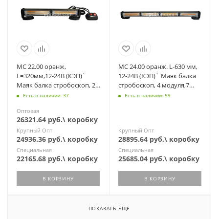
МС 22.00 оранж,
МС 24.00 оранж. L-630 мм,
L=320мм,12-24В (КЭП)`
12-24В (КЭП)` Маяк балка
Маяк балка стробоскоп, 2
стробоскоп, 4 модуля,7
модуля, 7 режимов,
режимов, магнит/
Есть в наличии: 37
Есть в наличии: 59
магнит/стационар
стационар.
Оптовая
26321.64 руб.\ коробку
Крупный Опт
Крупный Опт
24936.36 руб.\ коробку
28895.64 руб.\ коробку
Специальная
Специальная
22165.68 руб.\ коробку
25685.04 руб.\ коробку
В КОРЗИНУ
В КОРЗИНУ
ПОКАЗАТЬ ЕЩЕ