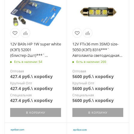
12V BA9s HP 1W super white
12V FTx36 mm 3SMD size-
(КЭП) 52001
5050 (КЭП) 8316***`
(блистер-2шт)***`
Автолампа светодиодная
Автолампы светодиод.
(АС12-5; C5W SV8.5)
Есть в наличии: 54
Есть в наличии: 200
повышен.яркости(А12-4)
Оптовая
Оптовая
427.4 руб.\ коробку
5600 руб.\ коробку
Крупный Опт
Крупный Опт
427.4 руб.\ коробку
5600 руб.\ коробку
Специальная
Специальная
427.4 руб.\ коробку
5600 руб.\ коробку
В КОРЗИНУ
В КОРЗИНУ