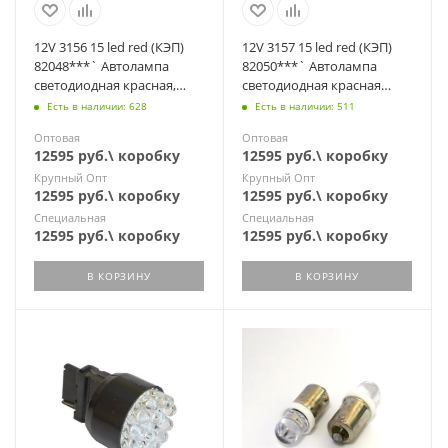
12V 3156 15 led red (КЭП)
12V 3157 15 led red (КЭП)
82048***` Автолампа
82050***` Автолампа
светодиодная красная,
светодиодная красная
стопы (P27W W2.5x16d)
(P27/7W w2.5x16q) Elektra
Есть в наличии: 628
Есть в наличии: 511
Elektra
Оптовая
Оптовая
12595 руб.\ коробку
12595 руб.\ коробку
Крупный Опт
Крупный Опт
12595 руб.\ коробку
12595 руб.\ коробку
Специальная
Специальная
12595 руб.\ коробку
12595 руб.\ коробку
В КОРЗИНУ
В КОРЗИНУ