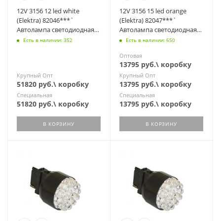
12V 3156 12 led white
12V 3156 15 led orange
(Elektra) 82046***`
(Elektra) 82047***`
Автолампа светодиодная
Автолампа светодиодная
указатель поворота (P27W
жёлтая, поворот (PY27W
Есть в наличии: 352
Есть в наличии: 650
W2.5x16d)
W2.5x16d)
Оптовая
13795 руб.\ коробку
Крупный Опт
Крупный Опт
51820 руб.\ коробку
13795 руб.\ коробку
Специальная
Специальная
51820 руб.\ коробку
13795 руб.\ коробку
В КОРЗИНУ
В КОРЗИНУ