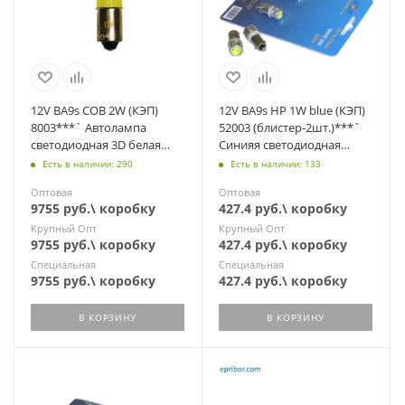
12V BA9s COB 2W (КЭП)
12V BA9s HP 1W blue (КЭП)
8003***` Автолампа
52003 (блистер-2шт.)***`
светодиодная 3D белая
Синияя светодиодная
(А12-4, АМН12-3, T4W
лампа(А12-4, АМН12-3)
Есть в наличии: 290
Есть в наличии: 133
W2x4.6d)
Оптовая
Оптовая
9755 руб.\ коробку
427.4 руб.\ коробку
Крупный Опт
Крупный Опт
9755 руб.\ коробку
427.4 руб.\ коробку
Специальная
Специальная
9755 руб.\ коробку
427.4 руб.\ коробку
В КОРЗИНУ
В КОРЗИНУ