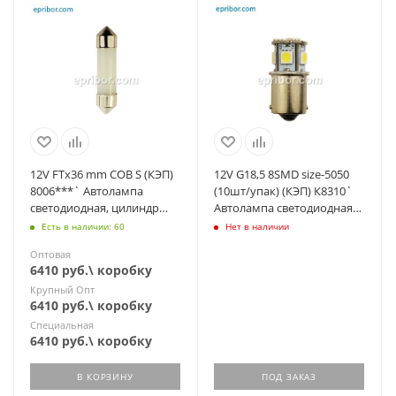
12V FTх36 mm COB S (КЭП)
12V G18,5 8SMD size-5050
8006***` Автолампа
(10шт/упак) (КЭП) К8310`
светодиодная, цилиндр
Автолампа светодиодная
(АС12-5, C5W SV8.5)
(А12-5,-10; R5W,-10W BA15s)
Есть в наличии: 60
Нет в наличии
Оптовая
6410 руб.\ коробку
Крупный Опт
6410 руб.\ коробку
Специальная
6410 руб.\ коробку
В КОРЗИНУ
ПОД ЗАКАЗ