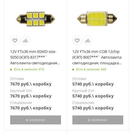
12V FTx36 mm 6SMD size-
12V FTх36 mm COB 12chip
5050 (КЭП) 8317***`
(КЭП) 8007***` Автолампа
Автолампа светодиодная
светодиодная, площадка
(АС12-5,-10; C5W,-10W SV8.5)
(АС12-5,-10; C5W,-10 SV8.5)
Есть в наличии: 410
Есть в наличии: 440
Оптовая
Оптовая
7670 руб.\ коробку
5740 руб.\ коробку
Крупный Опт
Крупный Опт
7670 руб.\ коробку
5740 руб.\ коробку
Специальная
Специальная
7670 руб.\ коробку
5740 руб.\ коробку
В КОРЗИНУ
В КОРЗИНУ