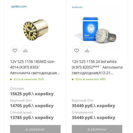
12V S25 1156 18SMD size-
12V S25 1156 24 led white
4014 (КЭП) 8303`
(КЭП) 82052***` Автолампа
Автолампа светодиодная
светодиодная(А12-21
"кукуруза"- 1 ряд (А12-21;
BA15s, P21W)
Есть в наличии: 520
Есть в наличии: 480
P21W)
габарит,поворот
Оптовая
15625 руб.\ коробку
Крупный Опт
Крупный Опт
14705 руб.\ коробку
35440 руб.\ коробку
Специальная
Специальная
13785 руб.\ коробку
35440 руб.\ коробку
В КОРЗИНУ
В КОРЗИНУ