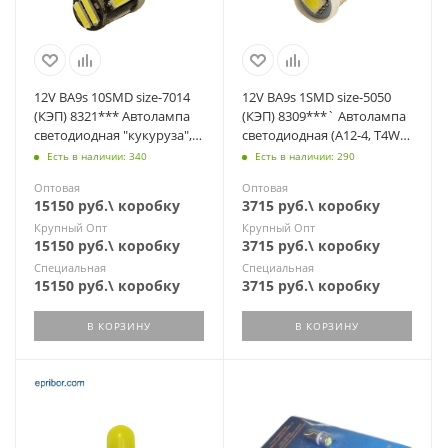
12V BA9s 10SMD size-7014
12V BA9s 1SMD size-5050
(КЭП) 8321*** Автолампа
(КЭП) 8309***` Автолампа
светодиодная "кукуруза",2
светодиодная (А12-4, T4W
ряда, 2+8 диодов (А12-4)
BA9s)
Есть в наличии: 340
Есть в наличии: 290
Оптовая
Оптовая
15150 руб.\ коробку
3715 руб.\ коробку
Крупный Опт
Крупный Опт
15150 руб.\ коробку
3715 руб.\ коробку
Специальная
Специальная
15150 руб.\ коробку
3715 руб.\ коробку
В КОРЗИНУ
В КОРЗИНУ