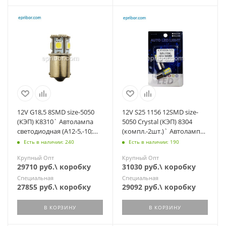
12V G18,5 8SMD size-5050
12V S25 1156 12SMD size-
(КЭП) К8310` Автолампа
5050 Crystal (КЭП) 8304
светодиодная (А12-5,-10;
(компл.-2шт.)` Автолампа
R5W,-10W BA15s)
светодиод силикон (А12-21)
Есть в наличии: 240
Есть в наличии: 190
Крупный Опт
Крупный Опт
29710 руб.\ коробку
31030 руб.\ коробку
Специальная
Специальная
27855 руб.\ коробку
29092 руб.\ коробку
В КОРЗИНУ
В КОРЗИНУ