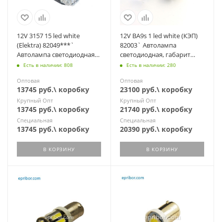
12V 3157 15 led white
12V BA9s 1 led white (КЭП)
(Elektra) 82049***`
82003` Автолампа
Автолампа светодиодная
светодиодная, габарит
(P27/7W w2.5x16q)
(А12-4, АМН12-3)
Есть в наличии: 808
Есть в наличии: 280
Оптовая
Оптовая
13745 руб.\ коробку
23100 руб.\ коробку
Крупный Опт
Крупный Опт
13745 руб.\ коробку
21740 руб.\ коробку
Специальная
Специальная
13745 руб.\ коробку
20390 руб.\ коробку
В КОРЗИНУ
В КОРЗИНУ