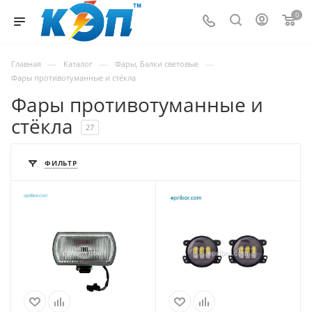
0
—
—
—
Главная
Каталог
Фары, Балки световые
Фары противотуманные и стёкла
Фары противотуманные и
стёкла
27
ФИЛЬТР