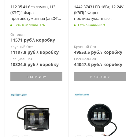
112.05.41 без лампы, H3
1442.3743 LED 18Вт, 12-24V
(КЭП)` Фара
(КЭП)` Фары
противотуманная (ан.ФГ
противотуманные,
152, ТН 105-02) ГАЗ, МАЗ,
комплект-2 шт,
Есть в наличии: 176
Есть в наличии: 9
УАЗ, все ТС
(ан.112.14.42.3743-02 LED)
Оптовая
11571 руб.\ коробку
Крупный Опт
Крупный Опт
11197.8 руб.\ коробку
49553.5 руб.\ коробку
Специальная
Специальная
10824.6 руб.\ коробку
44047.5 руб.\ коробку
В КОРЗИНУ
В КОРЗИНУ