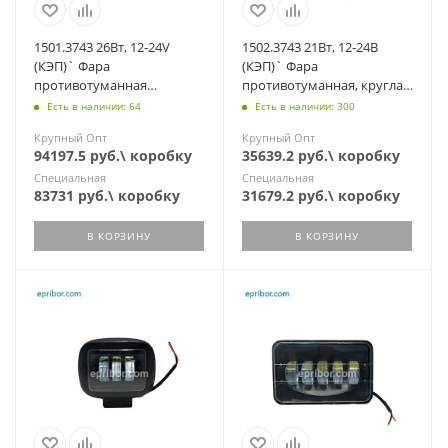
1501.3743 26Вт, 12-24V
1502.3743 21Вт, 12-24В
(КЭП)` Фара
(КЭП)` Фара
противотуманная
противотуманная, круглая,
прямоугольная
светодиодная 2100 Lm,
Есть в наличии: 64
Есть в наличии: 300
светодиодная, 2600 Lm,
3CREE
Крупный Опт
Крупный Опт
2Cree
94197.5 руб.\ коробку
35639.2 руб.\ коробку
Специальная
Специальная
83731 руб.\ коробку
31679.2 руб.\ коробку
В КОРЗИНУ
В КОРЗИНУ