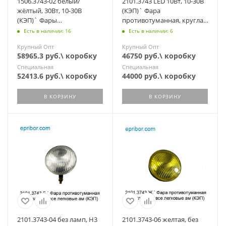
1506.3743-02 белый/
2101.3743 LED 10Вт, 10-30В
жёлтый, 30Вт, 10-30В
(КЭП)` Фара
(КЭП)` Фары
противотуманная, круглая
противотуман.(к-т. 2шт)
(ан.ФПГ 101-01-02) доп.
Есть в наличии: 16
Есть в наличии: 6
круглые, бампер, 3300 Lm
ближ. свет
Крупный Опт
Крупный Опт
58965.3 руб.\ коробку
46750 руб.\ коробку
Специальная
Специальная
52413.6 руб.\ коробку
44000 руб.\ коробку
В КОРЗИНУ
В КОРЗИНУ
2101.3743-04 без ламп, Н3
2101.3743-06 желтая, без