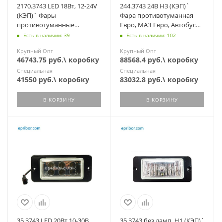
2170.3743 LED 18Вт, 12-24V
244.3743 24В H3 (КЭП)`
(КЭП)` Фары
Фара противотуманная
противотуманные
Евро, МАЗ Евро, Автобусы:
светодиод, комплект - 2 шт.
Аврора, КАВЗ, грузовые
Есть в наличии: 39
Есть в наличии: 102
(ан. 3552.3743)
Крупный Опт
Крупный Опт
46743.75 руб.\ коробку
88568.4 руб.\ коробку
Специальная
Специальная
41550 руб.\ коробку
83032.8 руб.\ коробку
В КОРЗИНУ
В КОРЗИНУ
35.3743 LED 20Вт 10-30В
35.3743 без ламп, Н1 (КЭП)`