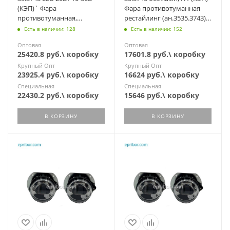
(КЭП)` Фара
Фара противотуманная
противотуманная,
рестайлинг (ан.3535.3743)
светодиодная, рестайлинг
К-З 5308, Евро-4
Есть в наличии: 128
Есть в наличии: 152
К-З 5308 Евро-4
Оптовая
Оптовая
25420.8 руб.\ коробку
17601.8 руб.\ коробку
Крупный Опт
Крупный Опт
23925.4 руб.\ коробку
16624 руб.\ коробку
Специальная
Специальная
22430.2 руб.\ коробку
15646 руб.\ коробку
В КОРЗИНУ
В КОРЗИНУ