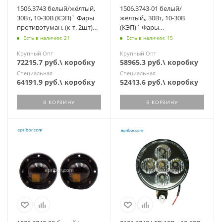
1506.3743 белый/жёлтый,
1506.3743-01 белый/
30Вт, 10-30В (КЭП)` Фары
жёлтый,, 30Вт, 10-30В
противотуман. (к-т. 2шт)
(КЭП)` Фары
квадрат, кронштейн,
противотуман. (компл.-
Есть в наличии: 21
Есть в наличии: 15
3300Lm
2шт) прямоугольн. бампер
Крупный Опт
Крупный Опт
72215.7 руб.\ коробку
58965.3 руб.\ коробку
Специальная
Специальная
64191.9 руб.\ коробку
52413.6 руб.\ коробку
В КОРЗИНУ
В КОРЗИНУ