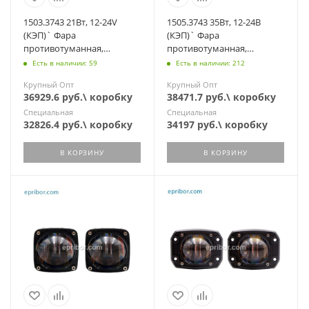
1503.3743 21Вт, 12-24V
1505.3743 35Вт, 12-24В
(КЭП)` Фара
(КЭП)` Фара
противотуманная,
противотуманная,
прямоуг., светодиодная,
прямоугольная,
Есть в наличии: 59
Есть в наличии: 212
2100 Lm, 3CREE
светодиодная, 3000 Lm.
Крупный Опт
Крупный Опт
5CREE
36929.6 руб.\ коробку
38471.7 руб.\ коробку
Специальная
Специальная
32826.4 руб.\ коробку
34197 руб.\ коробку
В КОРЗИНУ
В КОРЗИНУ