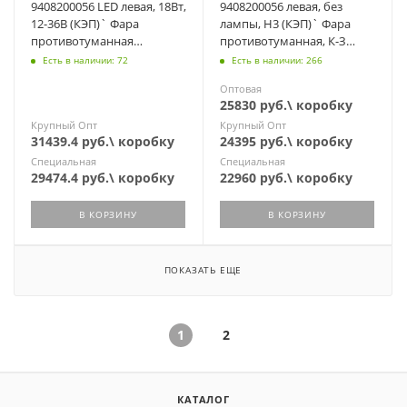
9408200056 LED левая, 18Вт,
9408200056 левая, без
12-36В (КЭП)` Фара
лампы, H3 (КЭП)` Фара
противотуманная
противотуманная, К-З
светодиодная К-З 5490,
5490, MERCEDES Axor
Есть в наличии: 72
Есть в наличии: 266
MERCEDES Axor
Оптовая
25830 руб.\ коробку
Крупный Опт
Крупный Опт
31439.4 руб.\ коробку
24395 руб.\ коробку
Специальная
Специальная
29474.4 руб.\ коробку
22960 руб.\ коробку
В КОРЗИНУ
В КОРЗИНУ
ПОКАЗАТЬ ЕЩЕ
1
2
КАТАЛОГ