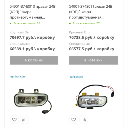
54901-3743010 правая 24В
54901-3743011 левая 24В
(КЭП)` Фара
(КЭП)` Фара
противотуманная
противотуманная
светодиодная К-З 54901 К5
светодиодная К-З 54901 К5
Есть в наличии: 18
Есть в наличии: 27
Крупный Опт
Крупный Опт
70697.7 руб.\ коробку
70738.5 руб.\ коробку
Специальная
Специальная
66539.1 руб.\ коробку
66577.5 руб.\ коробку
В КОРЗИНУ
В КОРЗИНУ