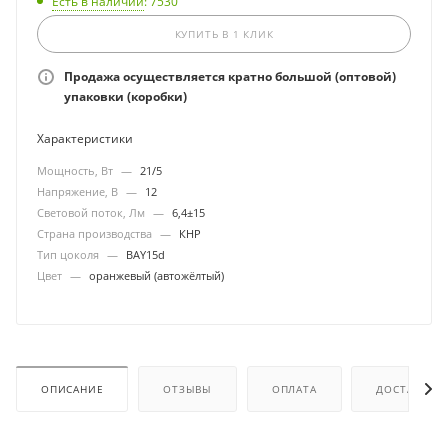
Есть в наличии
: 7530
КУПИТЬ В 1 КЛИК
Продажа осуществляется кратно большой (оптовой)
упаковки (коробки)
Характеристики
Мощность, Вт
—
21/5
Напряжение, В
—
12
Световой поток, Лм
—
6,4±15
Страна производства
—
КНР
Тип цоколя
—
BAY15d
Цвет
—
оранжевый (автожёлтый)
ОПИСАНИЕ
ОТЗЫВЫ
ОПЛАТА
ДОСТАВКА