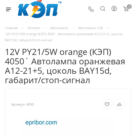
0
—
—
—
—
Главная
Каталог
Автолампы
Автолампы 12В
12V PY21/5W orange (КЭП) 4050` Автолампа оранжевая А12-21+5, цоколь
BAY15d, габарит/стоп-сигнал
12V PY21/5W orange (КЭП)
4050` Автолампа оранжевая
А12-21+5, цоколь BAY15d,
габарит/стоп-сигнал
Артикул:
4050