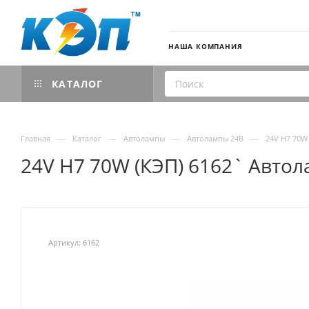
НАША КОМПАНИЯ
КАТАЛОГ
—
—
—
—
Главная
Каталог
Автолампы
Автолампы 24В
24V H7 70W 
24V H7 70W (КЭП) 6162` Автол
Артикул:
6162