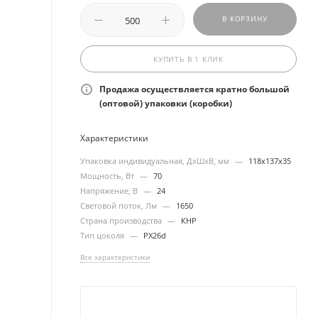
В КОРЗИНУ
КУПИТЬ В 1 КЛИК
Продажа осуществляется кратно большой
(оптовой) упаковки (коробки)
Характеристики
Упаковка индивидуальная, ДхШхВ, мм
—
118х137х35
Мощность, Вт
—
70
Напряжение, В
—
24
Световой поток, Лм
—
1650
Страна производства
—
КНР
Тип цоколя
—
PX26d
Все характеристики