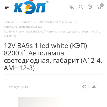
0
—
—
—
Главная
Каталог
Автолампы светодиодные
—
Автолампы светодиодные 12В
12V BA9s 1 led white (КЭП) 82003` Автолампа светодиодная, габарит (А12-4,
АМН12-3)
12V BA9s 1 led white (КЭП)
82003` Автолампа
светодиодная, габарит (А12-4,
АМН12-3)
Артикул:
82003