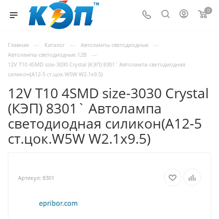
0
—
—
—
Главная
Каталог
Автолампы светодиодные
—
Автолампы светодиодные 12В
12V T10 4SMD size-3030 Crystal (КЭП) 8301` Автолампа светодиодная
силикон(А12-5 ст.цок.W5W W2.1x9.5)
12V T10 4SMD size-3030 Crystal
(КЭП) 8301` Автолампа
светодиодная силикон(А12-5
ст.цок.W5W W2.1x9.5)
Артикул:
8301