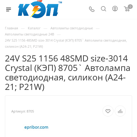
0
—
—
—
Главная
Каталог
Автолампы светодиодные
—
Автолампы светодиодные 24В
24V S25 1156 48SMD size-3014 Crystal (КЭП) 8705` Автолампа светодиодная,
силикон (А24-21; P21W)
24V S25 1156 48SMD size-3014
Crystal (КЭП) 8705` Автолампа
светодиодная, силикон (А24-
21; P21W)
Артикул:
8705