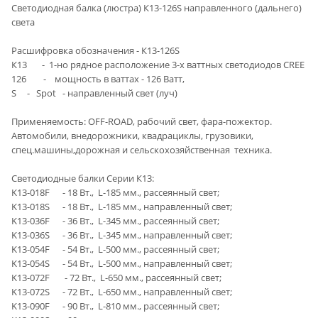
Светодиодная балка (люстра) К13-126S направленного (дальнего)
света
Расшифровка обозначения - К13-126S
К13 - 1-но рядное расположение 3-х ваттных светодиодов CREE
126 - мощность в ваттах - 126 Ватт,
S - Spot - направленный свет (луч)
Применяемость: OFF-ROAD, рабочий свет, фара-пожектор.
Автомобили, внедорожники, квадрациклы, грузовики,
спец.машины,дорожная и сельскохозяйственная техника.
Светодиодные балки Серии К13:
K13-018F - 18 Вт., L-185 мм., рассеянный свет;
K13-018S - 18 Вт., L-185 мм., направленный свет;
K13-036F - 36 Вт., L-345 мм., рассеянный свет;
K13-036S - 36 Вт., L-345 мм., направленный свет;
K13-054F - 54 Вт., L-500 мм., рассеянный свет;
K13-054S - 54 Вт., L-500 мм., направленный свет;
K13-072F - 72 Вт., L-650 мм., рассеянный свет;
K13-072S - 72 Вт., L-650 мм., направленный свет;
K13-090F - 90 Вт., L-810 мм., рассеянный свет;