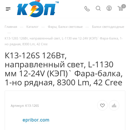
0
—
—
—
Главная
Каталог
Фары, Балки световые
Балки светодиодные
—
К13-126S 126Вт, направленный свет, L-1130 мм 12-24V (КЭП)` Фара-балка, 1-
но рядная, 8300 Lm, 42 Cree
К13-126S 126Вт,
направленный свет, L-1130
мм 12-24V (КЭП)` Фара-балка,
1-но рядная, 8300 Lm, 42 Cree
Артикул:
К13-126S