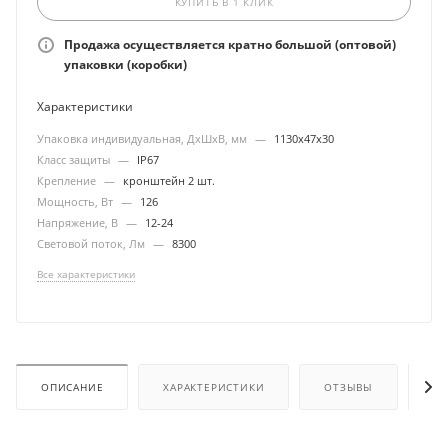
КУПИТЬ В 1 КЛИК
Продажа осуществляется кратно большой (оптовой)
упаковки (коробки)
Характеристики
Упаковка индивидуальная, ДхШхВ, мм
—
1130х47х30
Класс защиты
—
IP67
Крепление
—
кронштейн 2 шт.
Мощность, Вт
—
126
Напряжение, В
—
12-24
Световой поток, Лм
—
8300
Все характеристики
ОПИСАНИЕ
ХАРАКТЕРИСТИКИ
ОТЗЫВЫ
ОП