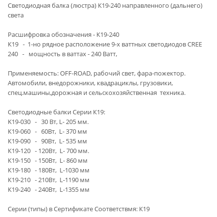
Светодиодная балка (люстра) К19-240 направленного (дальнего)
света
Расшифровка обозначения - К19-240
К19 - 1-но рядное расположение 9-х ваттных светодиодов CREE
240 - мощность в ваттах - 240 Ватт,
Применяемость: OFF-ROAD, рабочий свет, фара-пожектор.
Автомобили, внедорожники, квадрациклы, грузовики,
спец.машины,дорожная и сельскохозяйственная техника.
Светодиодные балки Серии К19:
K19-030 - 30 Вт, L- 205 мм.
К19-060 - 60Вт, L- 370 мм
К19-090 - 90Вт, L- 535 мм
К19-120 - 120Вт, L- 700 мм.
К19-150 - 150Вт, L- 860 мм
К19-180 - 180Вт, L-1030 мм
К19-210 - 210Вт, L-1190 мм
К19-240 - 240Вт, L-1355 мм
Серии (типы) в Сертификате Cоответствмя: К19