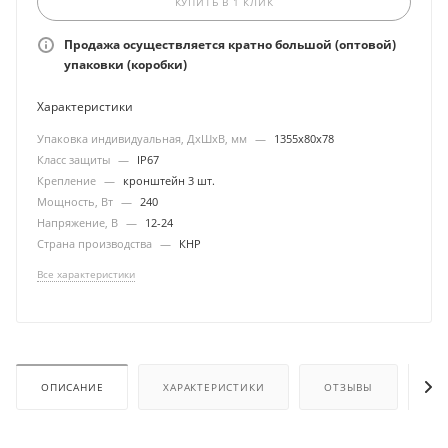
КУПИТЬ В 1 КЛИК
Продажа осуществляется кратно большой (оптовой)
упаковки (коробки)
Характеристики
Упаковка индивидуальная, ДхШхВ, мм
—
1355х80х78
Класс защиты
—
IP67
Крепление
—
кронштейн 3 шт.
Мощность, Вт
—
240
Напряжение, В
—
12-24
Страна производства
—
КНР
Все характеристики
ОПИСАНИЕ
ХАРАКТЕРИСТИКИ
ОТЗЫВЫ
ОП