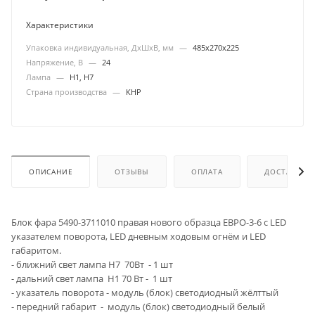
Характеристики
Упаковка индивидуальная, ДхШхВ, мм
—
485х270х225
Напряжение, В
—
24
Лампа
—
H1, H7
Страна производства
—
КНР
ОПИСАНИЕ
ОТЗЫВЫ
ОПЛАТА
ДОСТАВКА
Блок фара 5490-3711010 правая нового образца ЕВРО-3-6 с LED
указателем поворота, LED дневным ходовым огнём и LED
габаритом.
- ближний свет лампа Н7 70Вт - 1 шт
- дальний свет лампа Н1 70 Вт - 1 шт
- указатель поворота - модуль (блок) светодиодный жёлттый
- передний габарит - модуль (блок) светодиодный белый