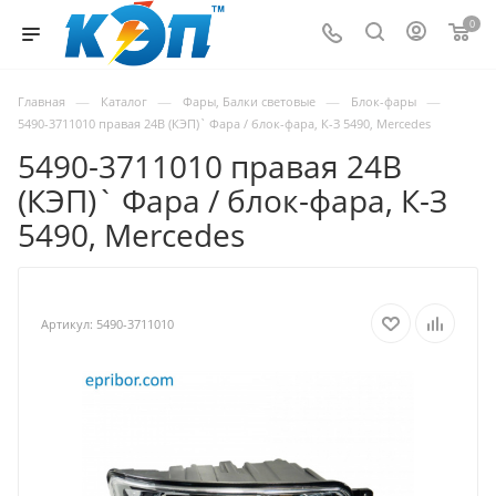
0
—
—
—
—
Главная
Каталог
Фары, Балки световые
Блок-фары
5490-3711010 правая 24В (КЭП)` Фара / блок-фара, К-З 5490, Mercedes
5490-3711010 правая 24В
(КЭП)` Фара / блок-фара, К-З
5490, Mercedes
Артикул:
5490-3711010