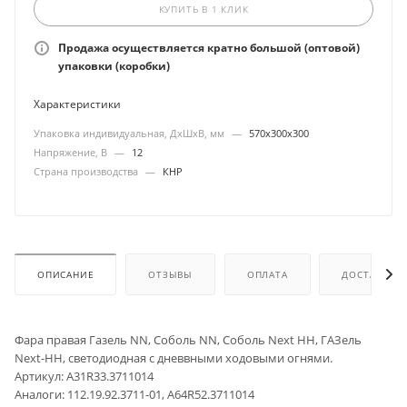
КУПИТЬ В 1 КЛИК
Продажа осуществляется кратно большой (оптовой)
упаковки (коробки)
Характеристики
Упаковка индивидуальная, ДхШхВ, мм
—
570х300х300
Напряжение, В
—
12
Страна производства
—
КНР
ОПИСАНИЕ
ОТЗЫВЫ
ОПЛАТА
ДОСТАВКА
Фара правая Газель NN, Соболь NN, Соболь Next НН, ГАЗель
Next-НН, светодиодная с дневвными ходовыми огнями.
Артикул: A31R33.3711014
Аналоги: 112.19.92.3711-01, A64R52.3711014