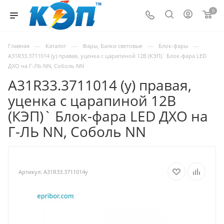
0
—
—
—
—
Главная
Каталог
Фары, Балки световые
Блок-фары
A31R33.3711014 (у) правая, уценка с царапиной 12В (КЭП)` Блок-фара LED
ДХО на Г-ЛЬ NN, Соболь NN
A31R33.3711014 (у) правая,
уценка с царапиной 12В
(КЭП)` Блок-фара LED ДХО на
Г-ЛЬ NN, Соболь NN
Артикул:
A31R33.3711014у