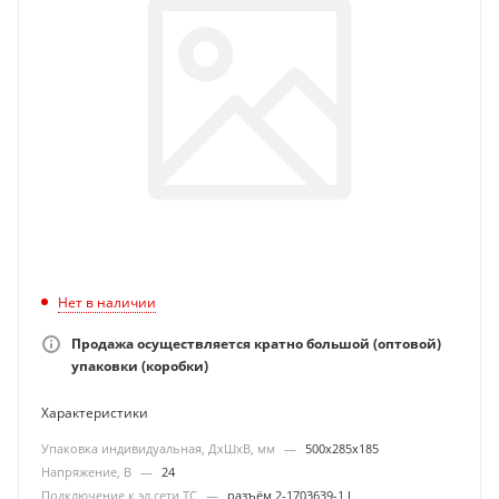
Нет в наличии
Продажа осуществляется кратно большой (оптовой)
упаковки (коробки)
Характеристики
Упаковка индивидуальная, ДхШхВ, мм
—
500х285х185
Напряжение, В
—
24
Подключение к эл.сети ТС
—
разъём 2-1703639-1 J