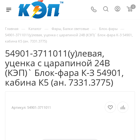
0
—
—
—
—
Главная
Каталог
Фары, Балки световые
Блок-фары
54901-3711011(у)левая, уценка с царапиной 24В (КЭП)` Блок-фара К-З 54901,
кабина К5 (ан. 7331.3775)
54901-3711011(у)левая,
уценка с царапиной 24В
(КЭП)` Блок-фара К-З 54901,
кабина К5 (ан. 7331.3775)
Артикул:
54901-3711011