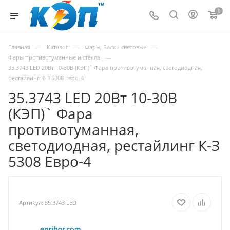
0
—
—
—
Главная
Каталог
Фары, Балки световые
—
Фары противотуманные и стёкла
35.3743 LED 20Вт 10-30В (КЭП)` Фара противотуманная, светодиодная,
рестайлинг К-З 5308 Евро-4
35.3743 LED 20Вт 10-30В
(КЭП)` Фара
противотуманная,
светодиодная, рестайлинг К-З
5308 Евро-4
Артикул:
35.3743 LED