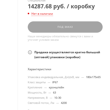
Специальная
14287.68 руб. / коробку
Нет в наличии
ПОД ЗАКАЗ
Наши менеджеры обязательно свяжутся с вами и
уточнят условия заказа
Продажа осуществляется кратно большой
(оптовой) упаковки (коробки)
Характеристики
Упаковка индивидуальная, ДхШхВ, мм
—
180х175х65
Класс защиты
—
IP67
Крепление
—
кронштейн
Мощность, Вт
—
63
Напряжение, В
—
10-30
Световой поток, Лм
—
4200