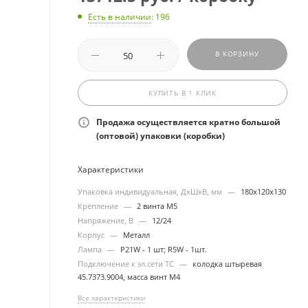
Есть в наличии
: 196
В КОРЗИНУ
КУПИТЬ В 1 КЛИК
Продажа осуществляется кратно большой
(оптовой) упаковки (коробки)
Характеристики
Упаковка индивидуальная, ДхШхВ, мм
—
180х120х130
Крепление
—
2 винта М5
Напряжение, В
—
12/24
Корпус
—
Металл
Лампа
—
P21W - 1 шт; R5W - 1шт.
Подключение к эл.сети ТС
—
колодка штыревая
45.7373.9004, масса винт М4
Все характеристики