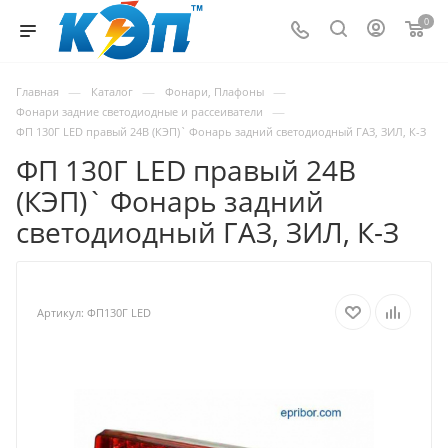
0
—
—
—
Главная
Каталог
Фонари, Плафоны
—
Фонари задние светодиодные и рассеиватели
ФП 130Г LED правый 24В (КЭП)` Фонарь задний светодиодный ГАЗ, ЗИЛ, К-З
ФП 130Г LED правый 24В
(КЭП)` Фонарь задний
светодиодный ГАЗ, ЗИЛ, К-З
Артикул:
ФП130Г LED