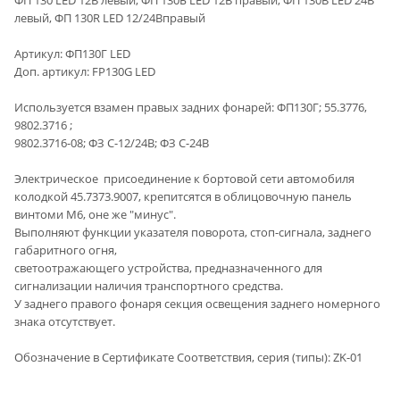
левый, ФП 130R LED 12/24Вправый
Артикул: ФП130Г LED
Доп. артикул: FP130G LED
Используется взамен правых задних фонарей: ФП130Г; 55.3776,
9802.3716 ;
9802.3716-08; ФЗ С-12/24В; ФЗ С-24В
Электрическое присоединение к бортовой сети автомобиля
колодкой 45.7373.9007, крепитсятся в облицовочную панель
винтоми М6, оне же "минус".
Выполняют функции указателя поворота, стоп-сигнала, заднего
габаритного огня,
светоотражающего устройства, предназначенного для
сигнализации наличия транспортного средства.
У заднего правого фонаря секция освещения заднего номерного
знака отсутствует.
Обозначение в Сертификате Соответствия, серия (типы): ZK-01