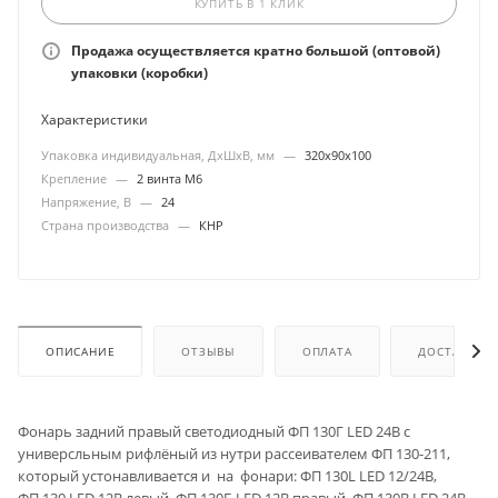
КУПИТЬ В 1 КЛИК
Продажа осуществляется кратно большой (оптовой)
упаковки (коробки)
Характеристики
Упаковка индивидуальная, ДхШхВ, мм
—
320х90х100
Крепление
—
2 винта М6
Напряжение, В
—
24
Страна производства
—
КНР
ОПИСАНИЕ
ОТЗЫВЫ
ОПЛАТА
ДОСТАВКА
Фонарь задний правый светодиодный ФП 130Г LED 24В с
универсльным рифлёный из нутри рассеивателем ФП 130-211,
который устонавливается и на фонари: ФП 130L LED 12/24В,
ФП 130 LED 12В левый, ФП 130Б LED 12В правый, ФП 130В LED 24В