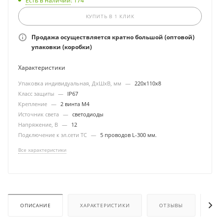
Есть в наличии
: 174
КУПИТЬ В 1 КЛИК
Продажа осуществляется кратно большой (оптовой)
упаковки (коробки)
Характеристики
Упаковка индивидуальная, ДхШхВ, мм
—
220х110х8
Класс защиты
—
IP67
Крепление
—
2 винта М4
Источник света
—
светодиоды
Напряжение, В
—
12
Подключение к эл.сети ТС
—
5 проводов L-300 мм.
Все характеристики
ОПИСАНИЕ
ХАРАКТЕРИСТИКИ
ОТЗЫВЫ
ОП