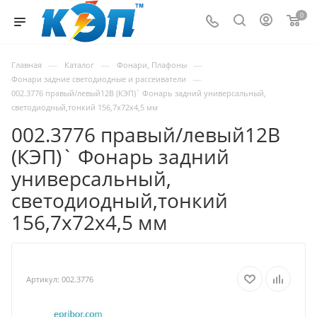
0
—
—
—
Главная
Каталог
Фонари, Плафоны
—
Фонари задние светодиодные и рассеиватели
002.3776 правый/левый12В (КЭП)` Фонарь задний универсальный,
светодиодный,тонкий 156,7х72х4,5 мм
002.3776 правый/левый12В
(КЭП)` Фонарь задний
универсальный,
светодиодный,тонкий
156,7х72х4,5 мм
Артикул:
002.3776