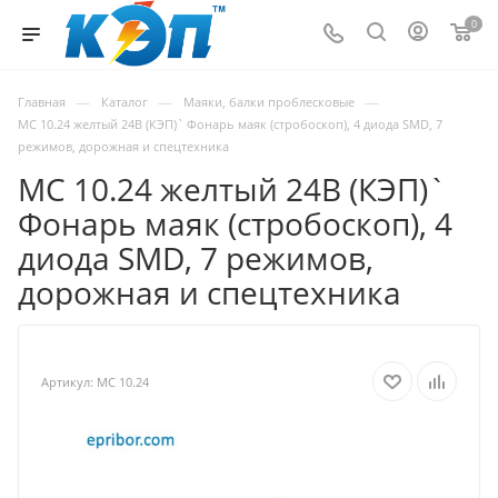
0
—
—
—
Главная
Каталог
Маяки, балки проблесковые
МС 10.24 желтый 24В (КЭП)` Фонарь маяк (стробоскоп), 4 диода SMD, 7
режимов, дорожная и спецтехника
МС 10.24 желтый 24В (КЭП)`
Фонарь маяк (стробоскоп), 4
диода SMD, 7 режимов,
дорожная и спецтехника
Артикул:
МС 10.24