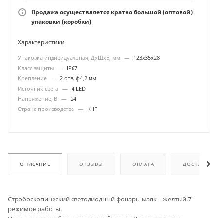
Продажа осуществляется кратно большой (оптовой)
упаковки (коробки)
Характеристики
Упаковка индивидуальная, ДхШхВ, мм
—
123х35х28
Класс защиты
—
IP67
Крепление
—
2 отв. ф4,2 мм.
Источник света
—
4 LED
Напряжение, В
—
24
Страна производства
—
КНР
ОПИСАНИЕ
ОТЗЫВЫ
ОПЛАТА
ДОСТАВКА
Стробоскопический светодиодный фонарь-маяк - желтый.7
режимов работы.