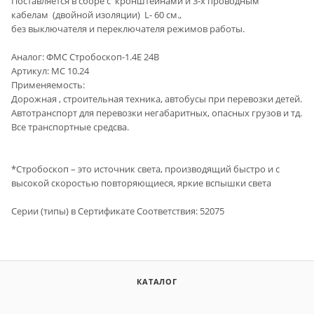
Поставляется в сборе с кронштейнами и 3-х проводным
кабелам (двойной изоляции) L- 60 см.,
без выключателя и переключателя режимов работы.
Аналог: ФМС Стробоскоп-1.4Е 24В
Артикул: МС 10.24
Применяемость:
Дорожная , строительная техника, автобусы при перевозки детей.
Автотранспорт для перевозки негабаритных, опасных грузов и тд.
Все транспортные средсва.
*Стробоскоп – это источник света, производящий быстро и с
высокой скоростью повторяющиеся, яркие вспышки света
Серии (типы) в Сертификате Cоответствия: 52075
КАТАЛОГ