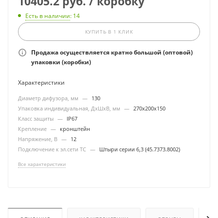
10405.2 руб. / коробку
Есть в наличии
: 14
КУПИТЬ В 1 КЛИК
Продажа осуществляется кратно большой (оптовой)
упаковки (коробки)
Характеристики
Диаметр дифузора, мм
—
130
Упаковка индивидуальная, ДхШхВ, мм
—
270х200х150
Класс защиты
—
IP67
Крепление
—
кронштейн
Напряжение, В
—
12
Подключение к эл.сети ТС
—
Штыри серии 6,3 (45.7373.8002)
Все характеристики