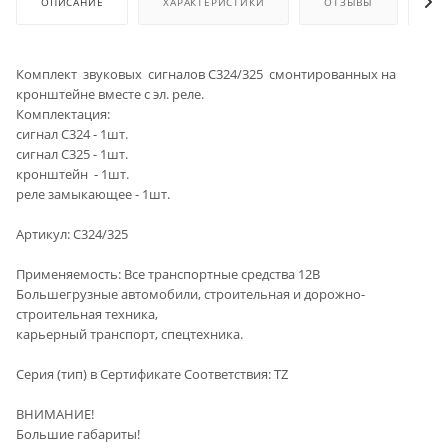
ОПИСАНИЕ
ХАРАКТЕРИСТИКИ
ОТЗЫВЫ
ОП
Комплект звуковых сигналов С324/325 смонтированных на
кронштейне вместе с эл. реле.
Комплектация:
сигнал С324 - 1шт.
сигнал С325 - 1шт.
кронштейн - 1шт.
реле замыкающее - 1шт.
Артикул: С324/325
Применяемость: Все транспортные средства 12В
Большегрузные автомобили, строительная и дорожно-
строительная техника,
карьерный транспорт, спецтехника.
Серия (тип) в Сертификате Cоответствия: TZ
ВНИМАНИЕ!
Большие габариты!