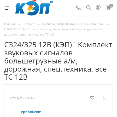
0
—
—
—
Главная
Каталог
Сигналы, сигнализаторы, сирены звуковые
С324/325 12В (КЭП)` Комплект звуковых сигналов большегрузные а/м,
дорожная, спец.техника, все ТС 12В
С324/325 12В (КЭП)` Комплект
звуковых сигналов
большегрузные а/м,
дорожная, спец.техника, все
ТС 12В
Артикул:
С324/325