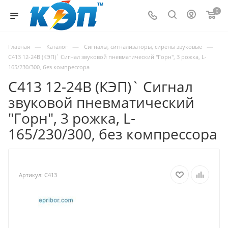
0
—
—
—
Главная
Каталог
Сигналы, сигнализаторы, сирены звуковые
С413 12-24В (КЭП)` Сигнал звуковой пневматический "Горн", 3 рожка, L-
165/230/300, без компрессора
С413 12-24В (КЭП)` Сигнал
звуковой пневматический
"Горн", 3 рожка, L-
165/230/300, без компрессора
Артикул:
С413