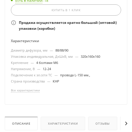
Есть в наличии
: 18
КУПИТЬ В 1 КЛИК
Продажа осуществляется кратно большой (оптовой)
упаковки (коробки)
Характеристики
Диаметр дифузора, мм
—
88/88/90
Упаковка индивидуальная, ДхШхВ, мм
—
320х160х160
Крепление
—
4 болтами М6
Напряжение, В
—
12-24
Подключение к эл.сети ТС
—
провода L-150 мм.,
Страна производства
—
КНР
Все характеристики
ОПИСАНИЕ
ХАРАКТЕРИСТИКИ
ОТЗЫВЫ
ОП