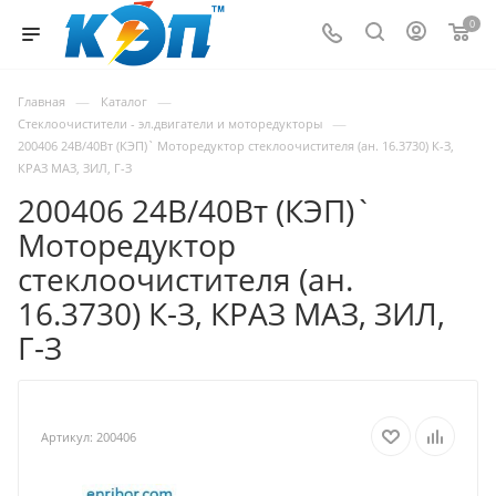
0
—
—
Главная
Каталог
—
Стеклоочистители - эл.двигатели и моторедукторы
200406 24В/40Вт (КЭП)` Моторедуктор стеклоочистителя (ан. 16.3730) К-З,
КРАЗ МАЗ, ЗИЛ, Г-З
200406 24В/40Вт (КЭП)`
Моторедуктор
стеклоочистителя (ан.
16.3730) К-З, КРАЗ МАЗ, ЗИЛ,
Г-З
Артикул:
200406