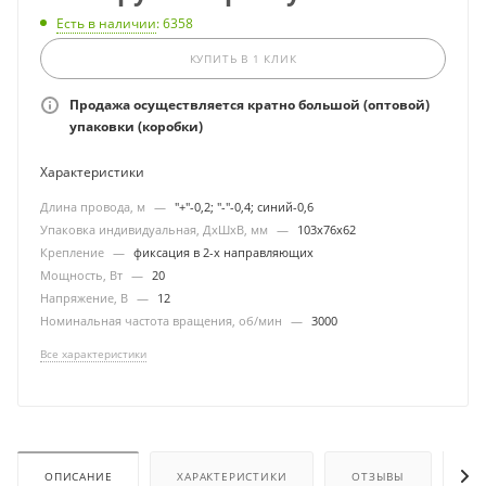
Есть в наличии
: 6358
КУПИТЬ В 1 КЛИК
Продажа осуществляется кратно большой (оптовой)
упаковки (коробки)
Характеристики
Длина провода, м
—
"+"-0,2; "-"-0,4; синий-0,6
Упаковка индивидуальная, ДхШхВ, мм
—
103х76х62
Крепление
—
фиксация в 2-х направляющих
Мощность, Вт
—
20
Напряжение, В
—
12
Номинальная частота вращения, об/мин
—
3000
Все характеристики
ОПИСАНИЕ
ХАРАКТЕРИСТИКИ
ОТЗЫВЫ
ОП