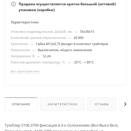
Продажа осуществляется кратно большой (оптовой)
упаковки (коробки)
Характеристики
Упаковка индивидуальная, ДхШхВ, мм
—
55х30х15
Количество циклов переключения
—
20 000
Крепление
—
Гайка М12х0,75 (входит в комплект тумблера)
Назначение
—
Выключатель общего назначения
Напряжение, В
—
12-24
Рабочий диапазон температур, °С
—
-25°С - + 85°С
Все характеристики
ОПИСАНИЕ
ХАРАКТЕРИСТИКИ
ОТЗЫВЫ
ОП
Тумблер 5106.3709 фиксация в 3-х положениях (Вкл-Выкл-Вкл).
Переключатель 5106.3709 предназначен для работы в