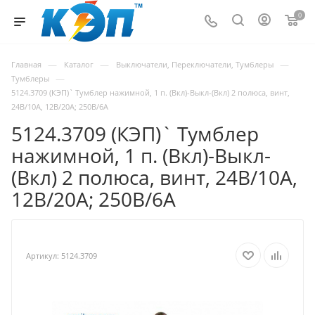
0
—
—
—
Главная
Каталог
Выключатели, Переключатели, Тумблеры
—
Тумблеры
5124.3709 (КЭП)` Тумблер нажимной, 1 п. (Вкл)-Выкл-(Вкл) 2 полюса, винт,
24В/10А, 12В/20А; 250В/6А
5124.3709 (КЭП)` Тумблер
нажимной, 1 п. (Вкл)-Выкл-
(Вкл) 2 полюса, винт, 24В/10А,
12В/20А; 250В/6А
Артикул:
5124.3709