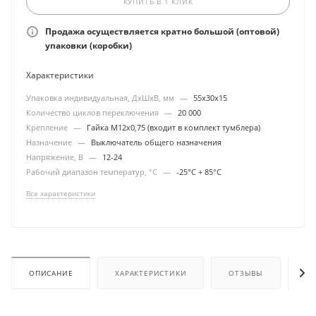
КУПИТЬ В 1 КЛИК
Продажа осуществляется кратно большой (оптовой)
упаковки (коробки)
Характеристики
Упаковка индивидуальная, ДхШхВ, мм
—
55х30х15
Количество циклов переключения
—
20 000
Крепление
—
Гайка М12х0,75 (входит в комплект тумблера)
Назначение
—
Выключатель общего назначения
Напряжение, В
—
12-24
Рабочий диапазон температур, °С
—
-25°С + 85°С
Все характеристики
ОПИСАНИЕ
ХАРАКТЕРИСТИКИ
ОТЗЫВЫ
ОП