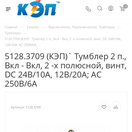
0
—
—
—
Главная
Каталог
Выключатели, Переключатели, Тумблеры
—
Тумблеры
5128.3709 (КЭП)` Тумблер 2 п., Вкл - Вкл, 2 -х полюсной, винт, DC 24В/10А,
12В/20А; AC 250В/6А
5128.3709 (КЭП)` Тумблер 2 п.,
Вкл - Вкл, 2 -х полюсной, винт,
DC 24В/10А, 12В/20А; AC
250В/6А
Артикул:
5128.3709