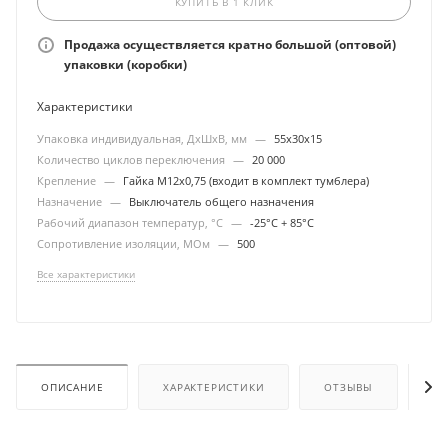
КУПИТЬ В 1 КЛИК
Продажа осуществляется кратно большой (оптовой)
упаковки (коробки)
Характеристики
Упаковка индивидуальная, ДхШхВ, мм
—
55х30х15
Количество циклов переключения
—
20 000
Крепление
—
Гайка М12х0,75 (входит в комплект тумблера)
Назначение
—
Выключатель общего назначения
Рабочий диапазон температур, °С
—
-25°С + 85°С
Сопротивление изоляции, МОм
—
500
Все характеристики
ОПИСАНИЕ
ХАРАКТЕРИСТИКИ
ОТЗЫВЫ
ОП